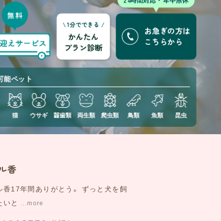
0120-791-240
東京
\ 1分でできる /
お急ぎの方は
0120-700-054
かんたん
松戸
こちらから
プラン診断
0120-482-940
千葉
可能ペット
猫
ウサギ
齧歯類
両生類
爬虫類
鳥類
魚類
昆虫
ル香
ィアラ
Episode
1032
ル香17年間ありがとう。 ずっと犬を飼
めめクリクリかわいいティアラ 涙とま
たいと
ないけど