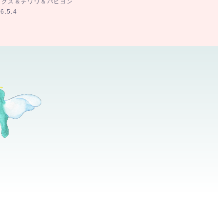
ックス＆チワワ＆パピヨン
ワワ×トイ・プードル
6.5.4
6.5.1