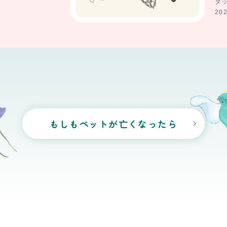
ダ
チ
202
202
もしもペットが亡くなったら