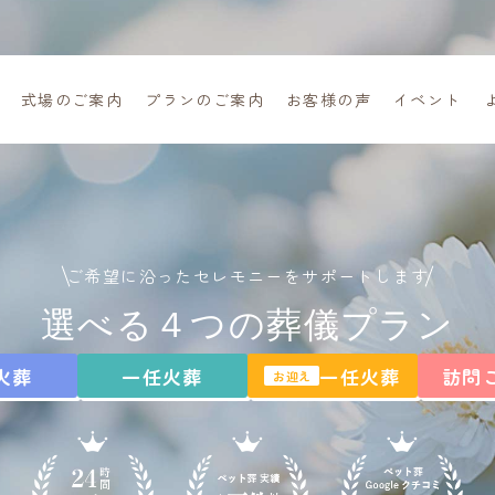
式場のご案内
プランのご案内
お客様の声
イベント
ご自宅までお迎えに参ります
ご希望に沿ったセレモニーをサポートします
選べる４つの葬儀プラン
火葬
一任火葬
一任火葬
訪問
お迎え