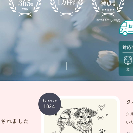
※2023年1月時点
対応
犬
ク
テ
Episode
Episode
1034
1033
ク
お
載されました
い
ら