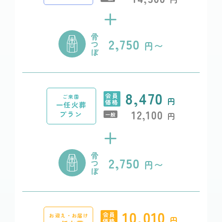
+
骨
2,750
つ
円〜
ぼ
8,470
会員
ご来園
円
価格
一任火葬
12,100
プラン
円
一般
+
骨
2,750
つ
円〜
ぼ
10,010
会員
お迎え・お届け
円
価格