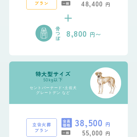
48,400
プラン
円
一般
+
骨
8,800
つ
円〜
ぼ
特大型サイズ
50kg以下
セントバーナード・土佐犬
グレートデン など
38,500
会員
円
立会火葬
価格
プラン
55,000
円
一般