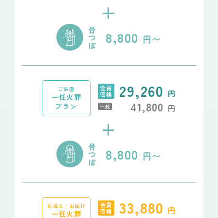
+
骨
8,800
つ
円〜
ぼ
29,260
会員
ご来園
円
価格
一任火葬
41,800
プラン
円
一般
+
骨
8,800
つ
円〜
ぼ
33,880
会員
お迎え・お届け
円
価格
一任火葬