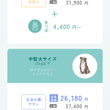
31,900
プラン
円
一般
+
骨
4,400
つ
円〜
ぼ
中型大サイズ
22kg以下
ボーダーコリー・
ミックス など
26,180
会員
円
立会火葬
価格
プラン
37,400
円
一般