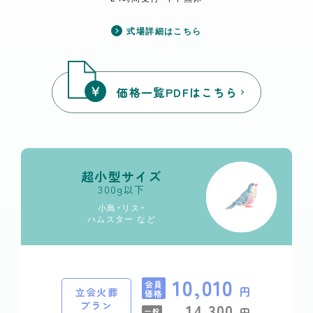
式場詳細はこちら
価格一覧PDFはこちら
超小型サイズ
300g以下
小鳥・リス・
ハムスター など
10,010
会員
円
立会火葬
価格
プラン
14,300
円
一般