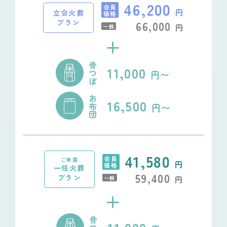
46,200
会員
円
立会火葬
価格
プラン
66,000
円
一般
+
骨
11,000
つ
円〜
ぼ
お
16,500
布
円〜
団
41,580
会員
ご来園
円
価格
一任火葬
59,400
プラン
円
一般
+
骨