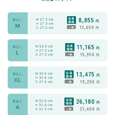
8,855
会員
W
27.3 cm
扉なし
円
価格
M
H
27.3 cm
12,650
D
27.0 cm
一般
円
11,165
会員
W
33.6 cm
扉なし
円
価格
L
H
27.3 cm
15,950
D
27.0 cm
一般
円
13,475
会員
W
33.6 cm
扉なし
円
価格
XL
H
33.6 cm
19,250
D
27.0 cm
一般
円
26,180
会員
W
32.0 cm
扉あり
円
価格
A
H
31.0 cm
37,400
D
31.5 cm
一般
円