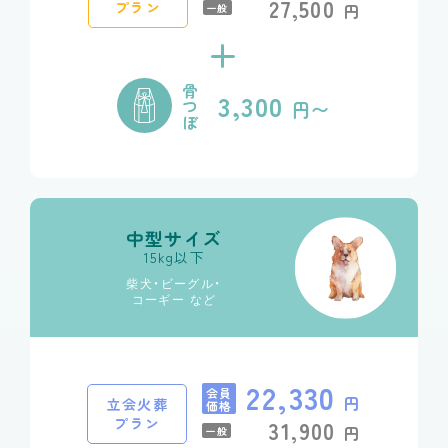
27,500
プラン
円
一般
+
骨
3,300
つ
円〜
ぼ
中型サイズ
15kg以下
柴犬・ビーグル・
コーギー など
22,330
会員
円
立会火葬
価格
プラン
31,900
円
一般