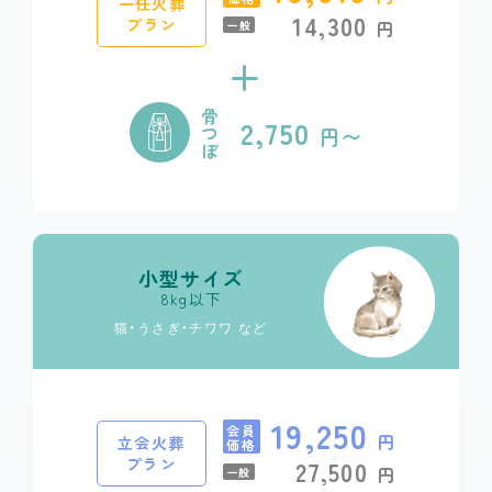
一任火葬
14,300
プラン
円
一般
+
骨
2,750
つ
円〜
ぼ
小型サイズ
8kg以下
猫・うさぎ・チワワ など
19,250
会員
円
立会火葬
価格
プラン
27,500
円
一般