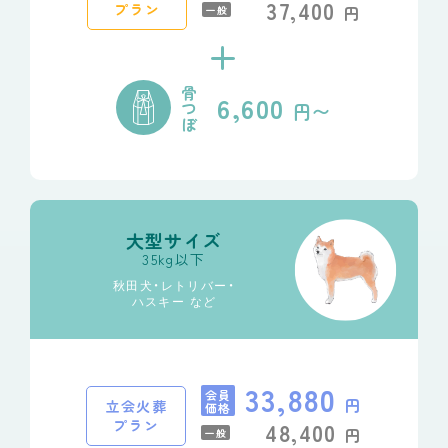
37,400
プラン
円
一般
+
骨
6,600
つ
円〜
ぼ
大型サイズ
35kg以下
秋田犬・レトリバー・
ハスキー など
33,880
会員
円
立会火葬
価格
プラン
48,400
円
一般