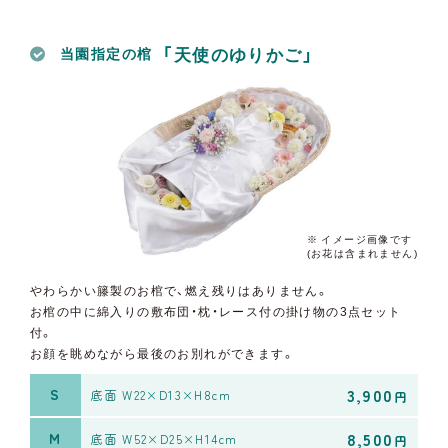
「天使のゆりかご」
当園指定の棺
※ イメージ画像です
(お花は含まれません)
やわらかい籐製のお棺で、燃え残りはありません。
お棺の中に綿入りの敷布団・枕・レース付の掛け物の3点セット
付。
お顔を眺めながら最後のお別れができます。
3,900
S
底面 W22×D13×H8cm
円
8,500
M
底面 W52×D25×H14cm
円