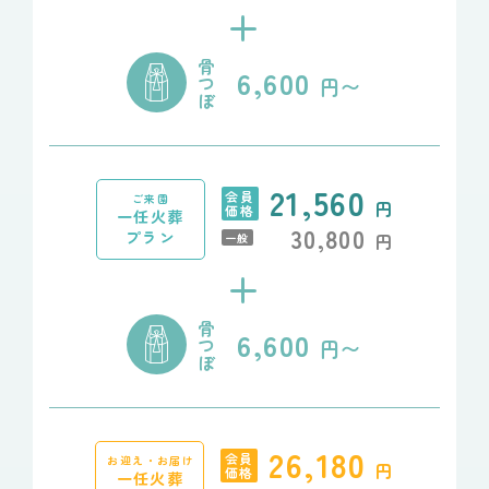
+
骨
6,600
つ
円〜
ぼ
21,560
会員
ご来園
円
価格
一任火葬
30,800
プラン
円
一般
+
骨
6,600
つ
円〜
ぼ
26,180
会員
お迎え・お届け
円
価格
一任火葬