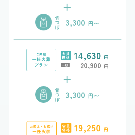
+
骨
3,300
つ
円〜
ぼ
14,630
会員
ご来園
円
価格
一任火葬
20,900
プラン
円
一般
+
骨
3,300
つ
円〜
ぼ
19,250
会員
お迎え・お届け
円
価格
一任火葬