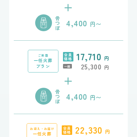
+
骨
4,400
つ
円〜
ぼ
17,710
会員
ご来園
円
価格
一任火葬
25,300
プラン
円
一般
+
骨
4,400
つ
円〜
ぼ
22,330
会員
お迎え・お届け
円
価格
一任火葬