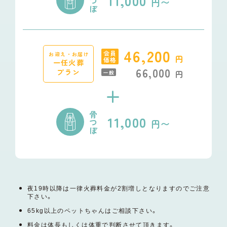
11,000
つ
円〜
ぼ
46,200
会員
お迎え・お届け
円
価格
一任火葬
66,000
プラン
円
一般
+
骨
11,000
つ
円〜
ぼ
夜19時以降は一律火葬料金が2割増しとなりますのでご注意
下さい。
65kg以上のペットちゃんはご相談下さい。
料金は体長もしくは体重で判断させて頂きます。