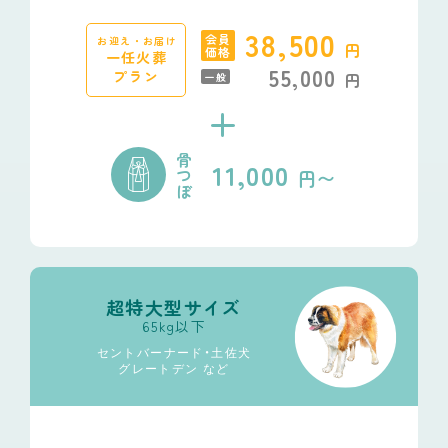
38,500
会員
お迎え・お届け
円
価格
一任火葬
55,000
プラン
円
一般
+
骨
11,000
つ
円〜
ぼ
超特大型サイズ
65kg以下
セントバーナード・土佐犬
グレートデン など