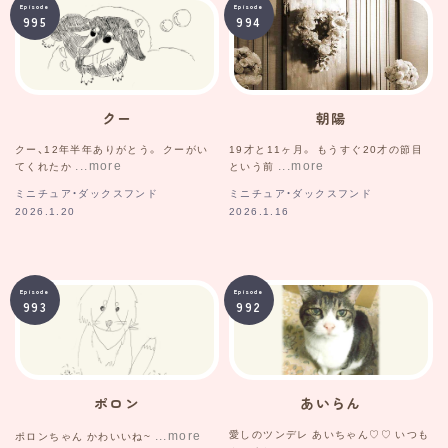
Episode
Episode
995
994
クー
朝陽
クー、12年半年ありがとう。 クーがい
19才と11ヶ月。 もうすぐ20才の節目
てくれたか
という前
ミニチュア・ダックスフンド
ミニチュア・ダックスフンド
2026.1.20
2026.1.16
Episode
Episode
993
992
ポロン
あいらん
愛しのツンデレ あいちゃん♡♡ いつも
ポロンちゃん かわいいね~