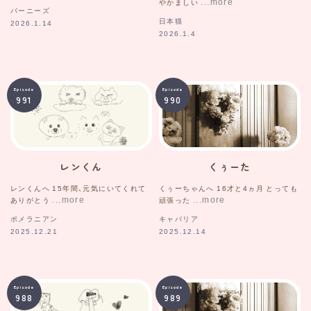
やかましい
バーニーズ
日本猫
2026.1.14
2026.1.4
Episode
Episode
991
990
レンくん
くぅーた
レンくんへ 15年間、元気にいてくれて
くぅーちゃんへ 16才と4ヵ月 とっても
ありがとう
頑張った
ポメラニアン
キャバリア
2025.12.21
2025.12.14
Episode
Episode
988
989