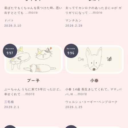
道ばたでもくちゃんを見つけた時、 思い
太っててカンロクのあったまにゃが ガ
出すととても
リガリになって
ドバト
マンチカン
2026.3.10
2026.2.28
Episode
Episode
997
996
ブー子
小春
ぶーちゃん うちに来て3年だったけど、
小春 14歳 長生きしてくれて、 ママ、パ
幸せくれて
パ、H
三毛猫
ウェルシュ・コーギー・ペンブローク
2026.2.1
2026.1.25