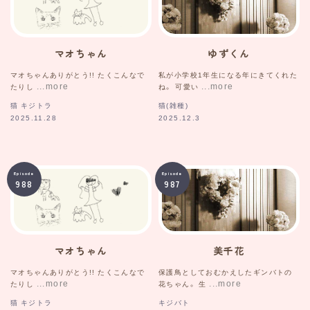
マオちゃん
ゆずくん
マオちゃんありがとう!! たくこんなで
私が小学校1年生になる年にきてくれた
たりし
ね。 可愛い
猫 キジトラ
猫(雑種)
2025.11.28
2025.12.3
Episode
Episode
988
987
マオちゃん
美千花
マオちゃんありがとう!! たくこんなで
保護鳥としておむかえしたギンバトの
たりし
花ちゃん。 生
猫 キジトラ
キジバト