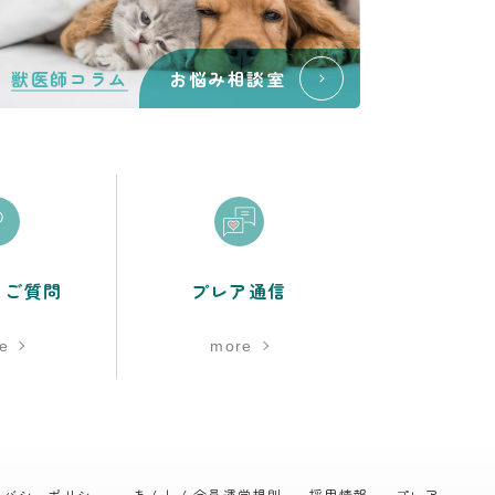
獣医師コラム
お悩み相談室
るご質問
プレア通信
e
more
イバシーポリシー
あんしん会員運営規則
採用情報
プレア