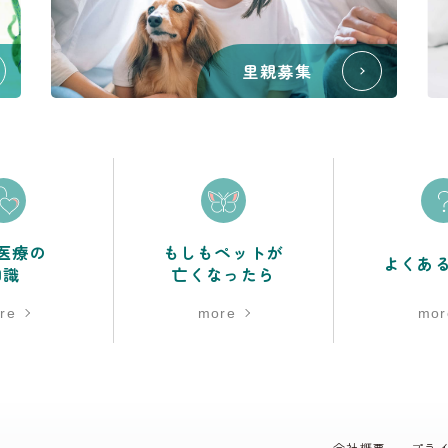
里親募集
医療の
もしもペットが
よくあ
知識
亡くなったら
re
more
mor
会社概要
プラ