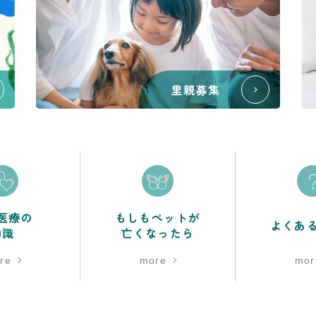
里親募集
医療の
もしもペットが
よくあ
知識
亡くなったら
re
more
mor