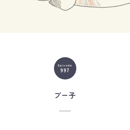
Episode
997
ブー子