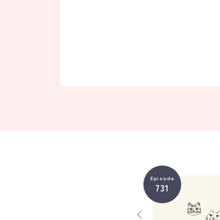
Episode
731