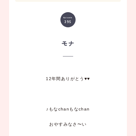
Episode
395
モナ
12年間ありがとう♥♥
♪もなchanもなchan
おやすみなさ〜い