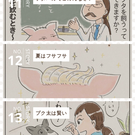
11
NO.
STORY
12
夏はフサフサ
NO.
STORY
13
プク太は賢い