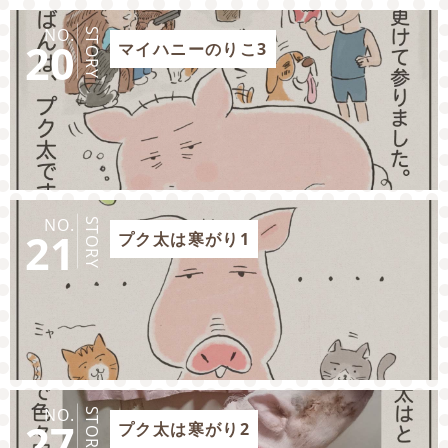
NO.
STORY
20
マイハニーのりこ3
NO.
STORY
21
プク太は寒がり1
NO.
STORY
27
プク太は寒がり2