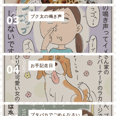
NO.
STORY
03
プク太の鳴き声
NO.
STORY
04
お手記念日
NO.
STORY
ブタバカでごめんなさい